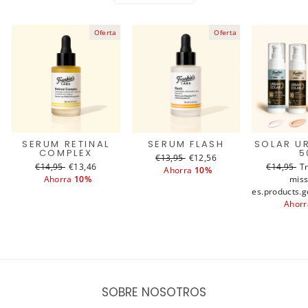
Oferta
Oferta
SERUM RETINAL
SERUM FLASH
SOLAR U
COMPLEX
5
Translation
€13,95
Translation
€12,56
Translation
€14,95
Translation
€13,46
Translati
€14,95
T
T
missing:
Ahorra
missing:
10%
missing:
Ahorra
missing:
10%
missing:
miss
m
es.products.general.regular_price
es.products.general.sale_pri
es.products.general.regular_price
es.products.general.sale_price
es.products.g
es.produc
e
Ahor
SOBRE NOSOTROS