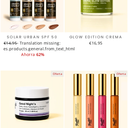
SOLAR URBAN SPF 50
GLOW EDITION CREMA
Translation
€14,95
Translation
Translation missing:
€16,95
es.products.general.from_text_html
missing:
missing:
es.products.general.regular_price
es.products.general.sale_price
Ahorra
62%
Oferta
Oferta