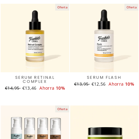
Oferta
Oferta
SERUM RETINAL
SERUM FLASH
COMPLEX
Translation
€13,95
Translation
€12,56
Ahorra
10%
Translation
€14,95
Translation
€13,46
Ahorra
10%
missing:
missing:
missing:
missing:
es.products.general.regular_
es.products.general.s
es.products.general.regular_price
es.products.general.sale_price
Oferta