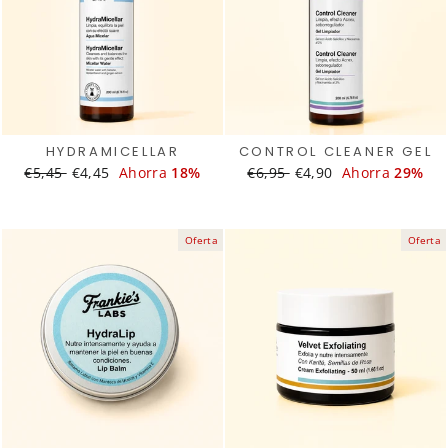
HYDRAMICELLAR
CONTROL CLEANER GEL
Translation
€5,45
Translation
€4,45
Ahorra
18%
Translation
€6,95
Translation
€4,90
Ahorra
29%
missing:
missing:
missing:
missing:
es.products.general.regular_price
es.products.general.sale_price
es.products.general.regular
es.products.general.s
Oferta
Oferta