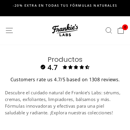
saltar
-20% EXTRA EN TODAS TUS FÓRMULAS NATURALES
al
Pausar
contenido
presentación
de
0
SITIO DE NAVEGACION
BUSC
C
diapositivas
Productos
4.7
Customers rate us 4.7/5 based on 1308 reviews.
Descubre el cuidado natural de Frankie’s Labs: sérums,
cremas, exfoliantes, limpiadores, bálsamos y más.
Fórmulas innovadoras y efectivas para una piel
saludable y radiante. ¡Explora nuestras colecciones!