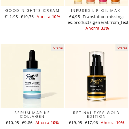
GOOD NIGHT´S CREAM
INFUSED LIP OIL MAXI
Translation
€11,95
Translation
€10,76
Ahorra
10%
Translation
€4,95
Translation
Translation missing:
missing:
missing:
es.products.general.from_tex
missing:
missing:
es.products.general.regular_price
es.products.general.sale_price
es.products.general.regular_
es.products.general.sa
Ahorra
33%
Oferta
Oferta
SERUM MARINE
RETINAL EYES GOLD
COLLAGEN
EDITION
Translation
€10,95
Translation
€9,86
Ahorra
10%
Translation
€19,95
Translation
€17,96
Ahorra
10%
missing:
missing:
missing:
missing: