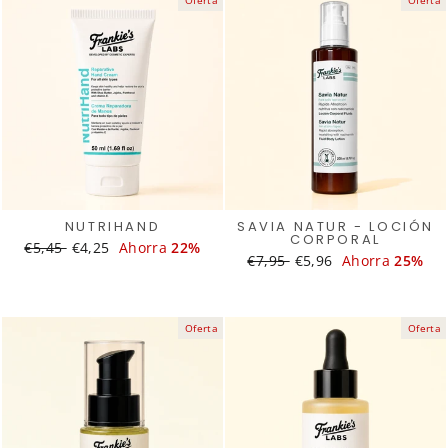
NUTRIHAND
SAVIA NATUR - LOCIÓN
CORPORAL
Translation
€5,45
Translation
€4,25
Ahorra
22%
Translation
€7,95
Translation
€5,96
Ahorra
25%
missing:
missing:
missing:
missing:
es.products.general.regular_price
es.products.general.sale_price
es.products.general.regular
es.products.general.s
Oferta
Oferta