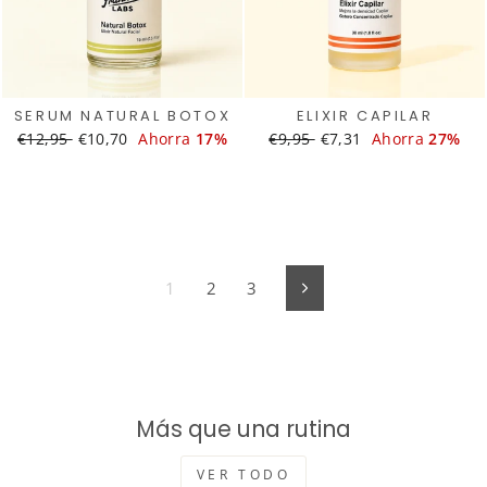
SERUM NATURAL BOTOX
ELIXIR CAPILAR
Translation
€12,95
Translation
€10,70
Ahorra
17%
Translation
€9,95
Translation
€7,31
Ahorra
27%
missing:
missing:
missing:
missing:
es.products.general.regular_price
es.products.general.sale_price
es.products.general.regular
es.products.general.s
1
2
3
Próximo
Más que una rutina
VER TODO