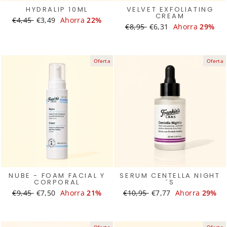
HYDRALIP 10ML
VELVET EXFOLIATING
CREAM
Translation
€4,45
Translation
€3,49
Ahorra
22%
Translation
€8,95
Translation
€6,31
Ahorra
29%
missing:
missing:
missing:
missing:
es.products.general.regular_price
es.products.general.sale_price
es.products.general.regular
es.products.general.s
Oferta
Oferta
NUBE - FOAM FACIAL Y
SERUM CENTELLA NIGHT
CORPORAL
´S
Translation
€9,45
Translation
€7,50
Ahorra
21%
Translation
€10,95
Translation
€7,77
Ahorra
29%
missing:
missing:
missing:
missing:
es.products.general.regular_price
es.products.general.sale_price
es.products.general.regular_
es.products.general.
Oferta
Oferta