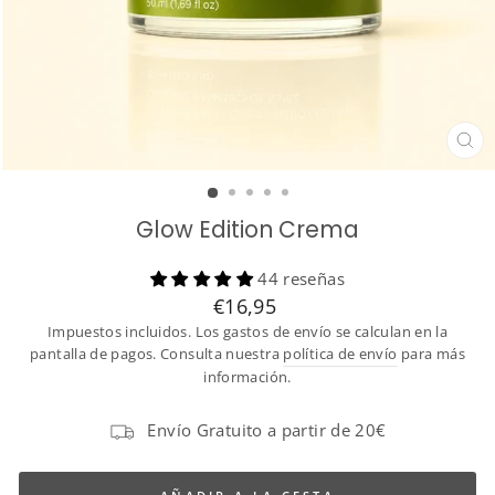
CE
(ES
Glow Edition Crema
44 reseñas
Translation
€16,95
missing:
Impuestos incluidos. Los gastos de envío se calculan en la
es.products.general.regular_price
pantalla de pagos. Consulta nuestra
política de envío
para más
información.
Envío Gratuito a partir de 20€