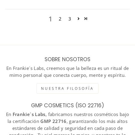
1
2
3
SOBRE NOSOTROS
En Frankie´s Labs, creemos que la belleza es un ritual de
mimo personal que conecta cuerpo, mente y espíritu.
NUESTRA FILOSOFÍA
GMP COSMETICS (ISO 22716)
En
Frankie´s Labs
, fabricamos nuestros cosméticos bajo
la certificación
GMP 22716
, garantizando los más altos
estándares de calidad y seguridad en cada paso de
producción . Tu piel merece lo mejor, y nosotros te lo