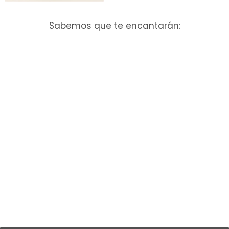
Sabemos que te encantarán:
GLOW EDITION
CREMA
€16,95