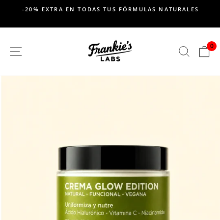
saltar
-20% EXTRA EN TODAS TUS FÓRMULAS NATURALES
al
Pausar
contenido
presentación
de
0
SITIO DE NAVEGACION
BUSC
C
diapositivas