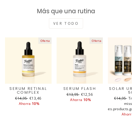
Más que una rutina
VER TODO
Oferta
Oferta
SERUM RETINAL
SERUM FLASH
SOLAR U
COMPLEX
5
Translation
€13,95
Translation
€12,56
Translation
€14,95
Translation
€13,46
Translati
€14,95
T
T
missing:
Ahorra
missing:
10%
missing:
Ahorra
missing:
10%
missing:
miss
m
es.products.general.regular_price
es.products.general.sale_pri
es.products.general.regular_price
es.products.general.sale_price
es.products.g
es.produc
e
Ahor