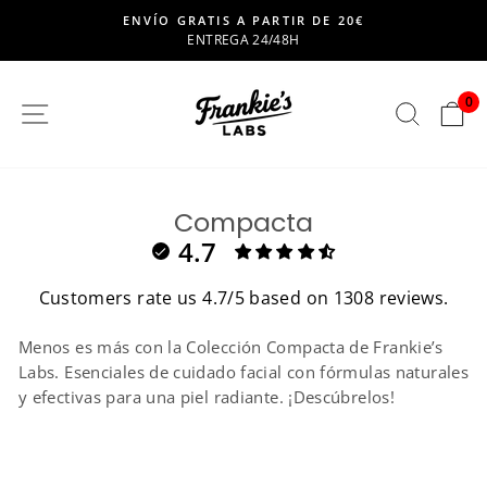
saltar
-20% EXTRA EN TODAS TUS FÓRMULAS NATURAL
al
Pausar
contenido
presentación
de
0
SITIO DE NAVEGACION
BUSC
C
diapositivas
Compacta
4.7
Customers rate us 4.7/5 based on 1308 reviews.
Menos es más con la Colección Compacta de Frankie’s
Labs. Esenciales de cuidado facial con fórmulas naturales
y efectivas para una piel radiante. ¡Descúbrelos!