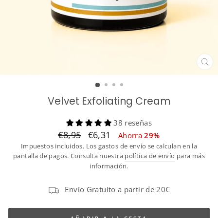
CE
(ES
Velvet Exfoliating Cream
38 reseñas
Translation
Translation
€8,95
€6,31
Ahorra
29%
missing:
missing:
Impuestos incluidos. Los gastos de envío se calculan en la
es.products.general.regular_price
es.products.general.sale_price
pantalla de pagos. Consulta nuestra
política de envío
para más
información.
Envío Gratuito a partir de 20€