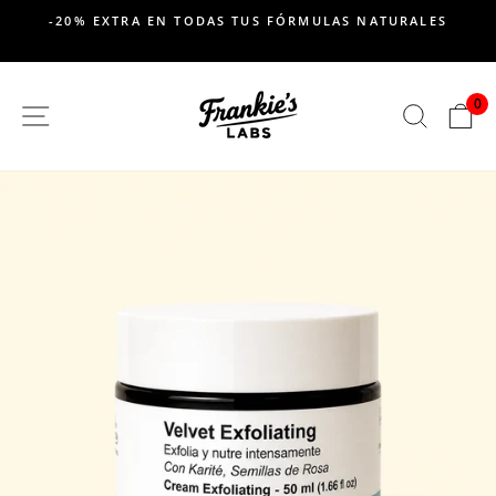
saltar
-20% EXTRA EN TODAS TUS FÓRMULAS NATURALES
al
Pausar
contenido
presentación
de
0
SITIO DE NAVEGACION
BUSC
C
diapositivas