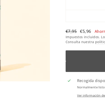
Translation
Translation
€7,95
€5,96
Ahor
missing:
missing:
Impuestos incluidos. Lo
Consulta nuestra
políti
es.products.general.
es.products.g
Recogida disp
Normalmente listo
Ver información de