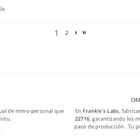
le.
1
2
GM
itual de mimo personal que
En
Frankie´s Labs
, fabric
ritu.
22716
, garantizando los m
paso de producción . Tu p