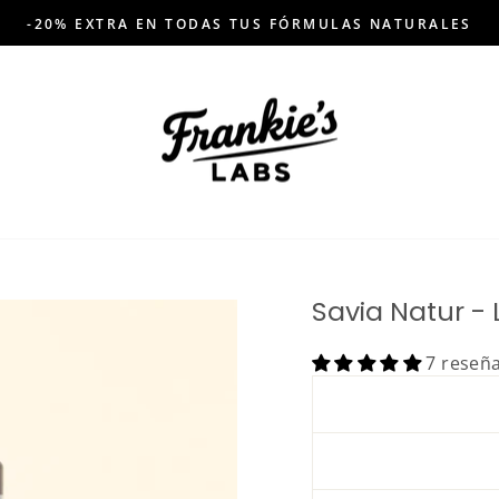
-20% EXTRA EN TODAS TUS FÓRMULAS NATURALES
Pausar
presentación
de
diapositivas
Savia Natur - 
7 reseñ