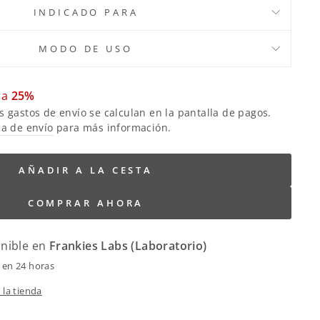
INDICADO PARA
MODO DE USO
ra
25%
s gastos de envío se calculan en la pantalla de pagos.
ca de envío
para más información.
regular_price
eneral.sale_price
AÑADIR A LA CESTA
COMPRAR AHORA
onible en
Frankies Labs (Laboratorio)
 en 24 horas
 la tienda