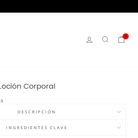
0
ACCESO
BUSCAR
CAR
Loción Corporal
as
DESCRIPCIÓN
INGREDIENTES CLAVE