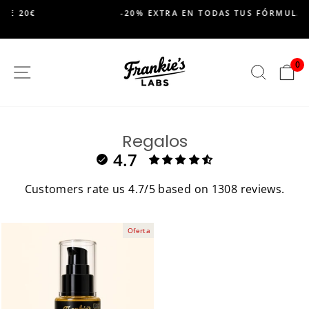
saltar
-20% EXTRA EN TODAS TUS FÓRMULAS NATURALES
al
Pausar
contenido
presentación
de
0
SITIO DE NAVEGACION
BUSC
C
diapositivas
Regalos
4.7
Customers rate us 4.7/5 based on 1308 reviews.
Oferta