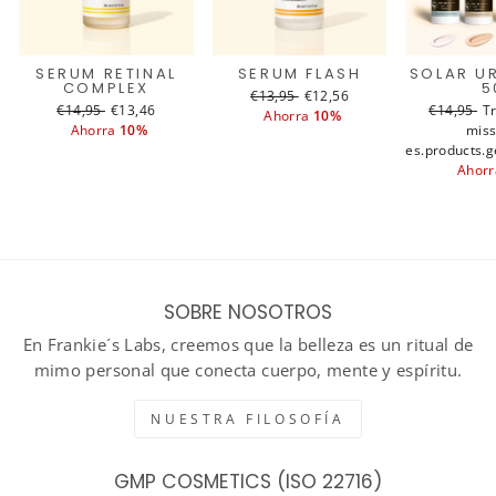
SERUM RETINAL
SERUM FLASH
SOLAR U
COMPLEX
5
Translation
€13,95
Translation
€12,56
Translation
€14,95
Translation
€13,46
Translati
€14,95
T
T
missing:
Ahorra
missing:
10%
missing:
Ahorra
missing:
10%
missing:
miss
m
es.products.general.regular_price
es.products.general.sale_pri
es.products.general.regular_price
es.products.general.sale_price
es.products.g
es.produc
e
Ahor
SOBRE NOSOTROS
En Frankie´s Labs, creemos que la belleza es un ritual de
mimo personal que conecta cuerpo, mente y espíritu.
NUESTRA FILOSOFÍA
GMP COSMETICS (ISO 22716)