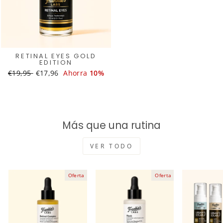
RETINAL EYES GOLD
EDITION
Translation
€19,95
Translation
€17,96
Ahorra
10%
missing:
missing:
es.products.general.regular_price
es.products.general.sale_price
Más que una rutina
VER TODO
Oferta
Oferta