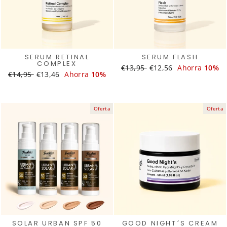
SERUM RETINAL
SERUM FLASH
COMPLEX
Translation
€13,95
Translation
€12,56
Ahorra
10%
Translation
€14,95
Translation
€13,46
Ahorra
10%
missing:
missing:
missing:
missing:
es.products.general.regular_
es.products.general.s
es.products.general.regular_price
es.products.general.sale_price
Oferta
Oferta
SOLAR URBAN SPF 50
GOOD NIGHT´S CREAM