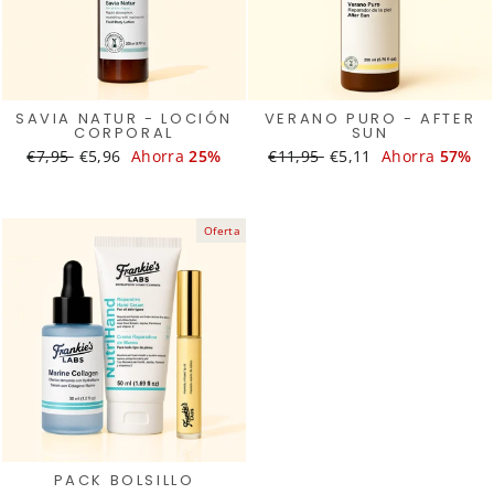
SAVIA NATUR - LOCIÓN
VERANO PURO - AFTER
CORPORAL
SUN
Translation
€7,95
Translation
€5,96
Ahorra
25%
Translation
€11,95
Translation
€5,11
Ahorra
57%
missing:
missing:
missing:
missing:
es.products.general.regular_price
es.products.general.sale_price
es.products.general.regular_
es.products.general.
Oferta
PACK BOLSILLO