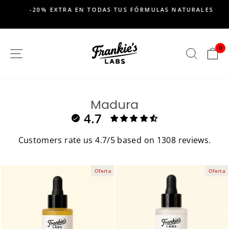
saltar
-20% EXTRA EN TODAS TUS FÓRMULAS NATURALES
al
Pausar
contenido
presentación
de
0
SITIO DE NAVEGACION
BUSC
C
diapositivas
Madura
4.7
Customers rate us 4.7/5 based on 1308 reviews.
Oferta
Oferta