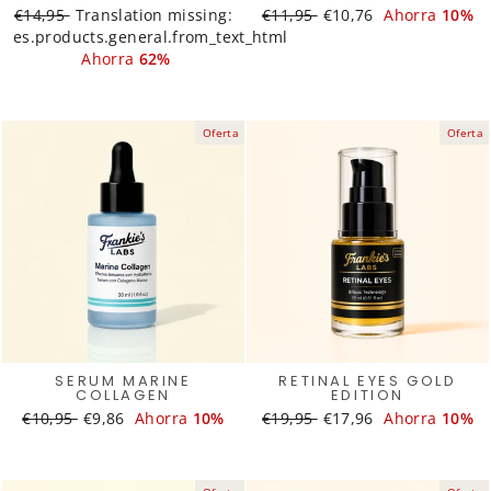
Translation
€14,95
Translation
Translation missing:
Translation
€11,95
Translation
€10,76
Ahorra
10%
es.products.general.from_text_html
missing:
missing:
missing:
missing:
es.products.general.regular_price
es.products.general.sale_price
Ahorra
62%
es.products.general.regular_
es.products.general.s
Oferta
Oferta
SERUM MARINE
RETINAL EYES GOLD
COLLAGEN
EDITION
Translation
€10,95
Translation
€9,86
Ahorra
10%
Translation
€19,95
Translation
€17,96
Ahorra
10%
missing:
missing:
missing:
missing:
es.products.general.regular_price
es.products.general.sale_price
es.products.general.regular_
es.products.general.s