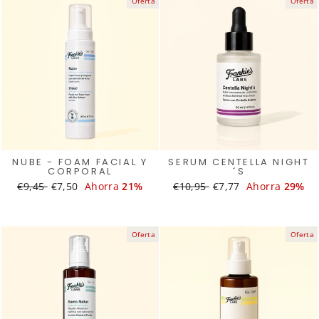
Oferta
Oferta
NUBE - FOAM FACIAL Y
SERUM CENTELLA NIGHT
CORPORAL
´S
Translation
€9,45
Translation
€7,50
Ahorra
21%
Translation
€10,95
Translation
€7,77
Ahorra
29%
missing:
missing:
missing:
missing:
es.products.general.regular_price
es.products.general.sale_price
es.products.general.regular_
es.products.general.
Oferta
Oferta