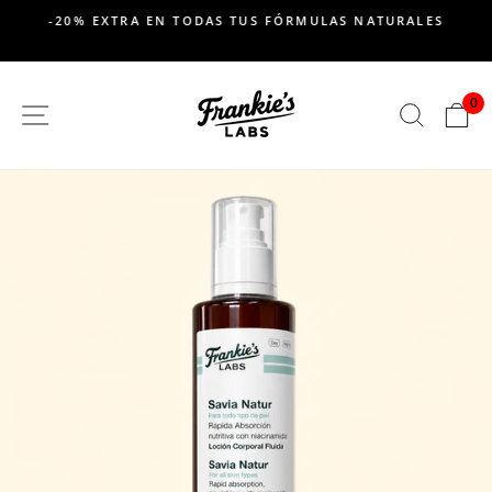
saltar
-20% EXTRA EN TODAS TUS FÓRMULAS NATURALES
al
Pausar
contenido
presentación
de
0
SITIO DE NAVEGACION
BUSC
C
diapositivas