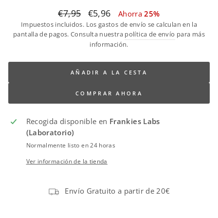
Translation
Translation
€7,95
€5,96
Ahorra
25%
missing:
missing:
Impuestos incluidos. Los gastos de envío se calculan en la
es.products.general.regular_price
es.products.general.sale_price
pantalla de pagos. Consulta nuestra
política de envío
para más
información.
AÑADIR A LA CESTA
COMPRAR AHORA
Recogida disponible en
Frankies Labs
(Laboratorio)
Normalmente listo en 24 horas
Ver información de la tienda
Envío Gratuito a partir de 20€