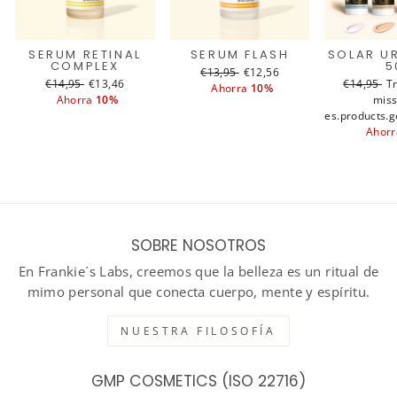
SERUM RETINAL
SERUM FLASH
SOLAR U
COMPLEX
5
Translation
€13,95
Translation
€12,56
Translation
€14,95
Translation
€13,46
Translati
€14,95
T
T
missing:
Ahorra
missing:
10%
missing:
Ahorra
missing:
10%
missing:
miss
m
es.products.general.regular_price
es.products.general.sale_pri
es.products.general.regular_price
es.products.general.sale_price
es.products.g
es.produc
e
Ahor
SOBRE NOSOTROS
En Frankie´s Labs, creemos que la belleza es un ritual de
mimo personal que conecta cuerpo, mente y espíritu.
NUESTRA FILOSOFÍA
GMP COSMETICS (ISO 22716)