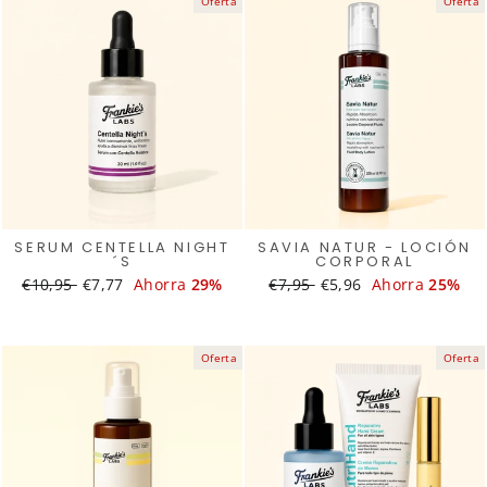
Oferta
Oferta
SERUM CENTELLA NIGHT
SAVIA NATUR - LOCIÓN
´S
CORPORAL
Translation
€10,95
Translation
€7,77
Ahorra
29%
Translation
€7,95
Translation
€5,96
Ahorra
25%
missing:
missing:
missing:
missing:
es.products.general.regular_price
es.products.general.sale_price
es.products.general.regular
es.products.general.s
Oferta
Oferta