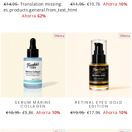
Translation
€14,95
Translation
Translation missing:
Translation
€11,95
Translation
€10,76
Ahorra
10%
es.products.general.from_text_html
missing:
missing:
missing:
missing:
es.products.general.regular_price
es.products.general.sale_price
Ahorra
62%
es.products.general.regular_
es.products.general.s
Oferta
Oferta
SERUM MARINE
RETINAL EYES GOLD
COLLAGEN
EDITION
Translation
€10,95
Translation
€9,86
Ahorra
10%
Translation
€19,95
Translation
€17,96
Ahorra
10%
missing:
missing:
missing:
missing:
es.products.general.regular_price
es.products.general.sale_price
es.products.general.regular_
es.products.general.s