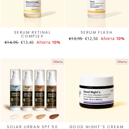
SERUM RETINAL
SERUM FLASH
COMPLEX
Translation
€13,95
Translation
€12,56
Ahorra
10%
Translation
€14,95
Translation
€13,46
Ahorra
10%
missing:
missing:
missing:
missing:
es.products.general.regular_
es.products.general.s
es.products.general.regular_price
es.products.general.sale_price
Oferta
Oferta
SOLAR URBAN SPF 50
GOOD NIGHT´S CREAM