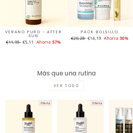
VERANO PURO - AFTER
PACK BOLSILLO
SUN
Translation
€20,28
Translation
€14,19
Ahorra
30%
Translation
€11,95
Translation
€5,11
Ahorra
57%
missing:
missing:
missing:
missing:
es.products.general.regular_
es.products.general.s
es.products.general.regular_price
es.products.general.sale_price
Más que una rutina
VER TODO
Oferta
Oferta