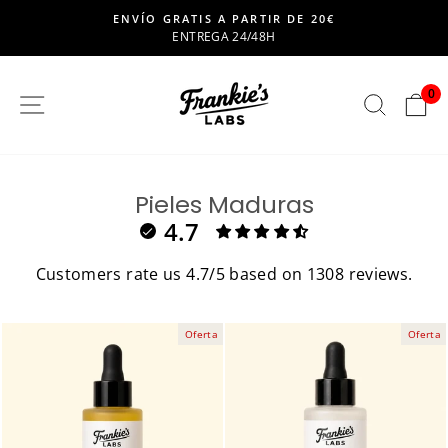
saltar
ENVÍO GRATIS A PARTIR DE 20€
al
ENTREGA 24/48H
Pausar
contenido
presentación
de
0
SITIO DE NAVEGACION
BUSC
C
diapositivas
Pieles Maduras
4.7
Customers rate us 4.7/5 based on 1308 reviews.
Oferta
Oferta