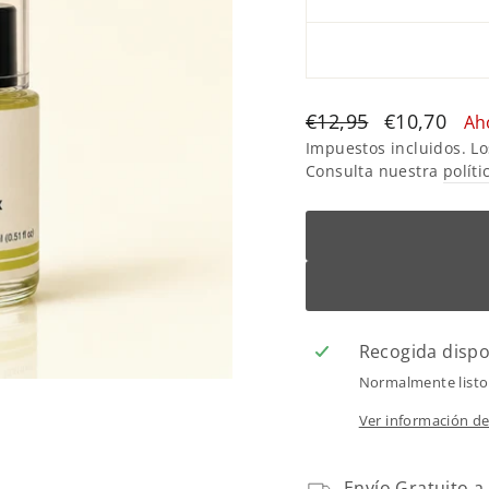
Translation
Translation
€12,95
€10,70
Ah
missing:
missing:
Impuestos incluidos. Lo
Consulta nuestra
políti
es.products.general.
es.products
Recogida disp
Normalmente listo
Ver información de
Envío Gratuito a