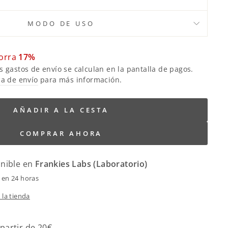
MODO DE USO
orra
17%
s gastos de envío se calculan en la pantalla de pagos.
ca de envío
para más información.
regular_price
.general.sale_price
AÑADIR A LA CESTA
COMPRAR AHORA
onible en
Frankies Labs (Laboratorio)
 en 24 horas
 la tienda
 partir de 20€