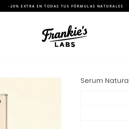
-20% EXTRA EN TODAS TUS FÓRMULAS NATURALES
Pausar
presentación
de
diapositivas
Serum Natural