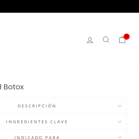
0
ACCESO
BUSCAR
CAR
 Botox
DESCRIPCIÓN
INGREDIENTES CLAVE
INDICADO PARA