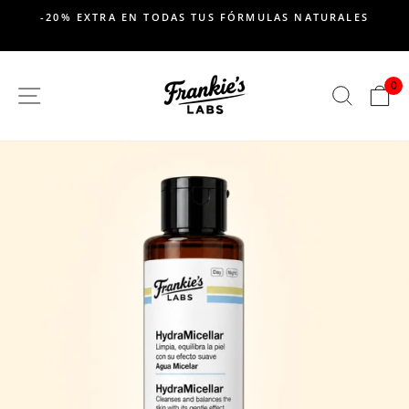
saltar
-20% EXTRA EN TODAS TUS FÓRMULAS NATURALES
al
Pausar
contenido
presentación
de
0
SITIO DE NAVEGACION
BUSC
C
diapositivas