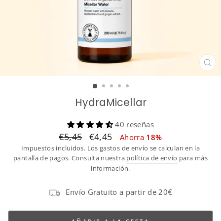
CE
(ES
HydraMicellar
40 reseñas
Translation
Translation
€5,45
€4,45
Ahorra
18%
missing:
missing:
Impuestos incluidos. Los gastos de envío se calculan en la
es.products.general.regular_price
es.products.general.sale_price
pantalla de pagos. Consulta nuestra
política de envío
para más
información.
Envío Gratuito a partir de 20€