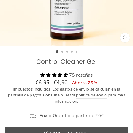
CE
(ES
Control Cleaner Gel
75 reseñas
Translation
Translation
€6,95
€4,90
Ahorra
29%
missing:
missing:
Impuestos incluidos. Los gastos de envío se calculan en la
es.products.general.regular_price
es.products.general.sale_price
pantalla de pagos. Consulta nuestra
política de envío
para más
información.
Envío Gratuito a partir de 20€