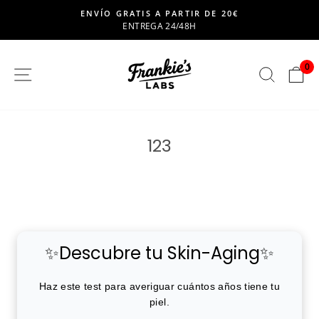
saltar
ENVÍO GRATIS A PARTIR DE 20€
al
ENTREGA 24/48H
Pausar
contenido
presentación
de
0
SITIO DE NAVEGACION
BUSC
C
diapositivas
123
✨Descubre tu Skin-Aging✨
Haz este test para averiguar cuántos años tiene tu
piel.