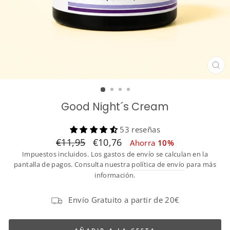
CE
(ES
Good Night´s Cream
53 reseñas
Translation
Translation
€11,95
€10,76
Ahorra
10%
missing:
missing:
Impuestos incluidos. Los gastos de envío se calculan en la
es.products.general.regular_price
es.products.general.sale_price
pantalla de pagos. Consulta nuestra
política de envío
para más
información.
Envío Gratuito a partir de 20€