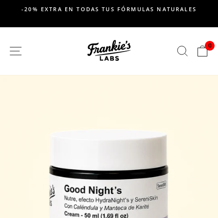
saltar
-20% EXTRA EN TODAS TUS FÓRMULAS NATURALES
al
Pausar
contenido
presentación
de
0
SITIO DE NAVEGACION
BUSC
C
diapositivas